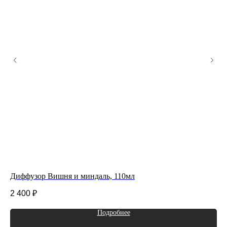
Диффузор Вишня и миндаль, 110мл
Ар
2 400
₽
1 
Подробнее