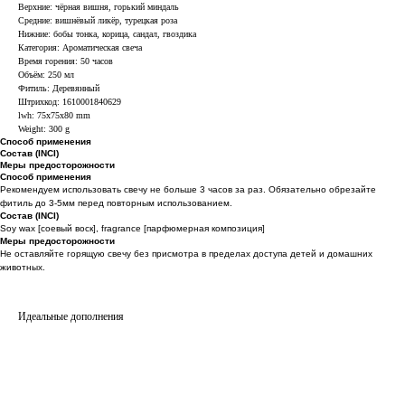
Верхние: чёрная вишня, горький миндаль
Средние: вишнёвый ликёр, турецкая роза
Нижние: бобы тонка, корица, сандал, гвоздика
Категория: Ароматическая свеча
Время горения: 50 часов
Объём: 250 мл
Фитиль: Деревянный
Штрихкод: 1610001840629
lwh: 75x75x80 mm
Weight: 300 g
Способ применения
Состав (INCI)
Меры предосторожности
Способ применения
Рекомендуем использовать свечу не больше 3 часов за раз. Обязательно обрезайте
фитиль до 3-5мм перед повторным использованием.
Состав (INCI)
Soy wax [соевый воск], fragrance [парфюмерная композиция]
Меры предосторожности
Не оставляйте горящую свечу без присмотра в пределах доступа детей и домашних
животных.
Идеальные дополнения