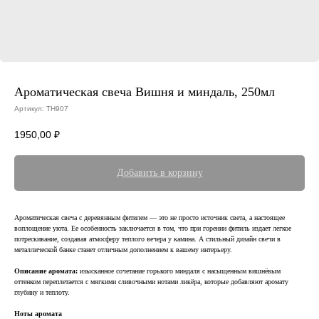
Ароматическая свеча Вишня и миндаль, 250мл
Артикул:
TH907
1950,00
₽
Добавить в корзину
Ароматическая свеча с деревянным фитилем — это не просто источник света, а настоящее
воплощение уюта. Ее особенность заключается в том, что при горении фитиль издает легкое
потрескивание, создавая атмосферу теплого вечера у камина. А стильный дизайн свечи в
металлической банке станет отличным дополнением к вашему интерьеру.
Описание аромата:
изысканное сочетание горького миндаля с насыщенным вишнёвым
оттенком переплетается с мягкими сливочными нотами ликёра, которые добавляют аромату
глубину и теплоту.
Ноты аромата