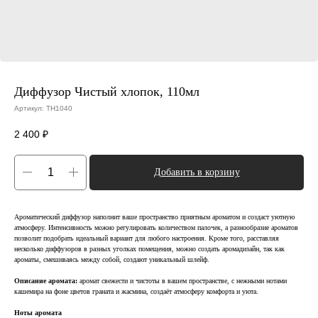
Диффузор Чистый хлопок, 110мл
Артикул:
TH1040
2 400
₽
Добавить в корзину
Ароматический диффузор наполнит ваше пространство приятным ароматом и создаст уютную
атмосферу. Интенсивность можно регулировать количеством палочек, а разнообразие ароматов
позволит подобрать идеальный вариант для любого настроения. Кроме того, расставляя
несколько диффузоров в разных уголках помещения, можно создать аромадизайн, так как
ароматы, смешиваясь между собой, создают уникальный шлейф.
Описание аромата:
аромат свежести и чистоты в вашем пространстве, с нежными нотами
кашемира на фоне цветов граната и жасмина, создаёт атмосферу комфорта и уюта.
Ноты аромата