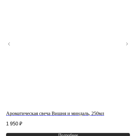
Ароматическая свеча Вишня и миндаль, 250мл
Ди
1 950
₽
2 
Подробнее