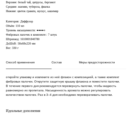
Верхние: белый чай, цитрусы, бергамот
Средние: жасмин, тубероза, фиалка
Нижние: цветок граната, мускус, кашемир
Категория: Диффузор
Объём: 110 мл
Уровень насыщенности: ●●●●○
Фибровых палочек в комплекте:: 7 штук
Штрихкод: 1610001840780
ДxШxВ: 58x68x220 мм
Вес: 330 г
Способ применения
Состав
Меры предосторожности
откройте упаковку и извлеките из неё флакон с композицией, а также комплект
фибровых палочек. Открутите защитную крышку флакона и поместите палочки.
В течение первого дня рекомендуется перевернуть палочки, чтобы жидкость
равномерно их пропитала. Насыщенность аромата можно регулировать
количеством палочек. Раз в 3–4 дня необходимо переворачивать палочки.
Идеальные дополнения