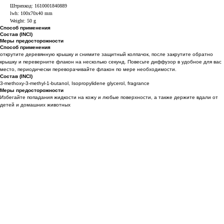
Штрихкод: 1610001840889
lwh: 100x70x40 mm
Weight: 50 g
Способ применения
Состав (INCI)
Меры предосторожности
Способ применения
открутите деревянную крышку и снимите защитный колпачок, после закрутите обратно
крышку и переверните флакон на несколько секунд. Повесьте диффузор в удобное для вас
место, периодически переворачивайте флакон по мере необходимости.
Состав (INCI)
3-methoxy-3-methyl-1-butanol, Isopropylidene glycerol, fragrance
Меры предосторожности
Избегайте попадания жидкости на кожу и любые поверхности, а также держите вдали от
детей и домашних животных