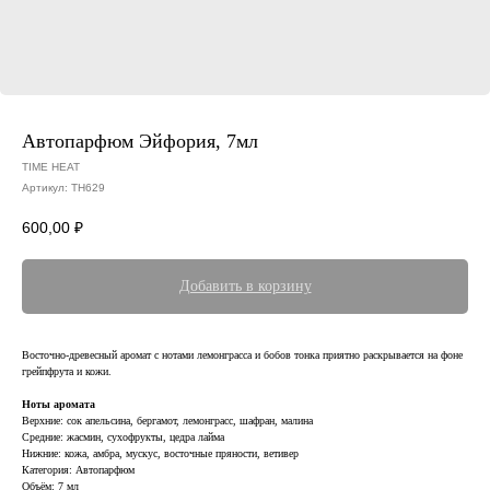
Автопарфюм Эйфория, 7мл
TIME HEAT
Артикул:
TH629
600,00
₽
Добавить в корзину
Восточно-древесный аромат с нотами лемонграсса и бобов тонка приятно раскрывается на фоне
грейпфрута и кожи.
Ноты аромата
Верхние: сок апельсина, бергамот, лемонграсс, шафран, малина
Средние: жасмин, сухофрукты, цедра лайма
Нижние: кожа, амбра, мускус, восточные пряности, ветивер
Категория: Автопарфюм
Объём: 7 мл