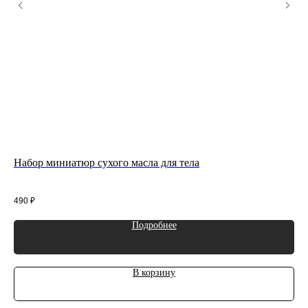
Набор миниатюр сухого масла для тела
Су
эффе
490
₽
85
Подробнее
В корзину