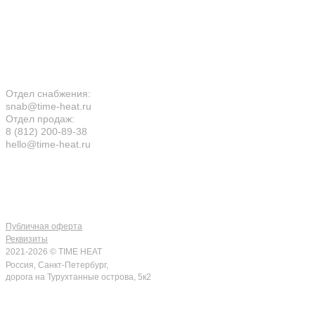
Связаться с нами:
Подпишитесь на рассылку, чтобы получать
доступ к специальным предложениям*
УЗНАВАЙТЕ
О НОВИНКАХ ПЕРВЫМИ
Отдел снабжения:
snab@time-heat.ru
Отдел продаж:
8 (812) 200-89-38
hello@time-heat.ru
КОНТАКТЫ
Публичная оферта
Реквизиты
2021-2026 © TIME HEAT
Россия, Санкт-Петербург,
дорога на Турухтанные острова, 5к2