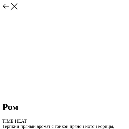
КАТАЛОГ
Все товары
Для дома
Для тела
Для авто
Коллаборации
КЛИЕНТАМ
О нас
Доставка и оплата
Ром
ПАРТНЁРАМ
Перейти
TIME HEAT
Терпкий пряный аромат с тонкой пряной нотой корицы,