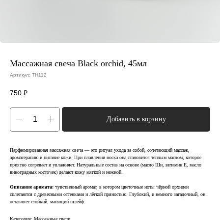
Массажная свеча Black orchid, 45мл
Артикул:
TH112
750
₽
Добавить в корзину
Парфюмированная массажная свеча — это ритуал ухода за собой, сочетающий массаж,
ароматерапию и питание кожи. При плавлении воска она становится тёплым маслом, которое
приятно согревает и увлажняет. Натуральные состав на основе (масло Ши, витамин Е, масло
виноградных косточек) делают кожу мягкой и нежной.
Описание аромата:
чувственный аромат, в котором цветочные ноты чёрной орхидеи
сплетаются с древесными оттенками и лёгкой пряностью. Глубокий, и немного загадочный, он
оставляет стойкий, манящий шлейф.
Категория: Массажные свечи