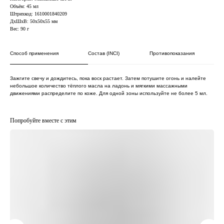
Объём: 45 мл
Штрихкод: 1610001840209
ДxШxВ: 50x50x55 мм
Вес: 90 г
Способ применения
Состав (INCI)
Противопоказания
Зажгите свечу и дождитесь, пока воск растает. Затем потушите огонь и налейте
небольшое количество тёплого масла на ладонь и мягкими массажными
движениями распределите по коже. Для одной зоны используйте не более 5 мл.
Попробуйте вместе с этим